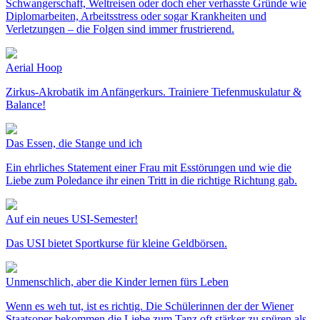
Schwangerschaft, Weltreisen oder doch eher verhasste Gründe wie
Diplomarbeiten, Arbeitsstress oder sogar Krankheiten und
Verletzungen – die Folgen sind immer frustrierend.
Aerial Hoop
Zirkus-Akrobatik im Anfängerkurs. Trainiere Tiefenmuskulatur &
Balance!
Das Essen, die Stange und ich
Ein ehrliches Statement einer Frau mit Esstörungen und wie die
Liebe zum Poledance ihr einen Tritt in die richtige Richtung gab.
Auf ein neues USI-Semester!
Das USI bietet Sportkurse für kleine Geldbörsen.
Unmenschlich, aber die Kinder lernen fürs Leben
Wenn es weh tut, ist es richtig. Die Schülerinnen der der Wiener
Staatsoper bekommen die Liebe zum Tanz oft stärker zu spüren als