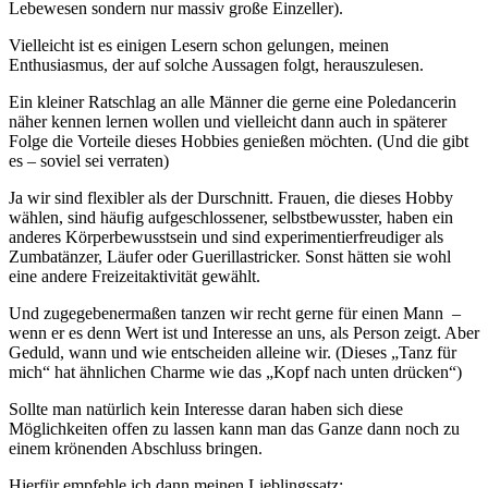
Lebewesen sondern nur massiv große Einzeller).
Vielleicht ist es einigen Lesern schon gelungen, meinen
Enthusiasmus, der auf solche Aussagen folgt, herauszulesen.
Ein kleiner Ratschlag an alle Männer die gerne eine Poledancerin
näher kennen lernen wollen und vielleicht dann auch in späterer
Folge die Vorteile dieses Hobbies genießen möchten. (Und die gibt
es – soviel sei verraten)
Ja wir sind flexibler als der Durschnitt. Frauen, die dieses Hobby
wählen, sind häufig aufgeschlossener, selbstbewusster, haben ein
anderes Körperbewusstsein und sind experimentierfreudiger als
Zumbatänzer, Läufer oder Guerillastricker. Sonst hätten sie wohl
eine andere Freizeitaktivität gewählt.
Und zugegebenermaßen tanzen wir recht gerne für einen Mann –
wenn er es denn Wert ist und Interesse an uns, als Person zeigt. Aber
Geduld, wann und wie entscheiden alleine wir. (Dieses „Tanz für
mich“ hat ähnlichen Charme wie das „Kopf nach unten drücken“)
Sollte man natürlich kein Interesse daran haben sich diese
Möglichkeiten offen zu lassen kann man das Ganze dann noch zu
einem krönenden Abschluss bringen.
Hierfür empfehle ich dann meinen Lieblingssatz: