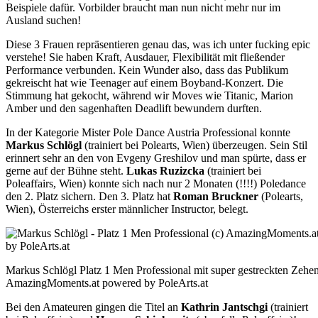
Beispiele dafür. Vorbilder braucht man nun nicht mehr nur im
Ausland suchen!
Diese 3 Frauen repräsentieren genau das, was ich unter fucking epic
verstehe! Sie haben Kraft, Ausdauer, Flexibilität mit fließender
Performance verbunden. Kein Wunder also, dass das Publikum
gekreischt hat wie Teenager auf einem Boyband-Konzert. Die
Stimmung hat gekocht, während wir Moves wie Titanic, Marion
Amber und den sagenhaften Deadlift bewundern durften.
In der Kategorie Mister Pole Dance Austria Professional konnte
Markus Schlögl
(trainiert bei Polearts, Wien) überzeugen. Sein Stil
erinnert sehr an den von Evgeny Greshilov und man spürte, dass er
gerne auf der Bühne steht.
Lukas Ruzizcka
(trainiert bei
Poleaffairs, Wien) konnte sich nach nur 2 Monaten (!!!!) Poledance
den 2. Platz sichern. Den 3. Platz hat
Roman Bruckner
(Polearts,
Wien), Österreichs erster männlicher Instructor, belegt.
Markus Schlögl Platz 1 Men Professional mit super gestreckten Zehen
AmazingMoments.at powered by PoleArts.at
Bei den Amateuren gingen die Titel an
Kathrin Jantschgi
(trainiert