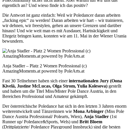
Polecommunity sicher nicht allein. Aber warum tun wir uns das
eigentlich an? Und wieso finde ich das positiv?
Die Antwort ist ganz einfach: Weil wir Poledancer daran arbeiten
„fucking epic“ zu werden! Daran arbeiten wir hart – wir trainieren,
wir dehnen, wir freestylen, gehen an unsere Grenzen und darüber
hinaus! Und wie weit man es mit Ausdauer, Hartnäckigkeit und
Ehrgeiz bringen kann, konnten wir am 11. Mai in der Wiener Urania
bewundern.
Anja Stadler – Platz 2 Women Professional (c)
AmazingMoments.at powered by PoleArts.at
Fast 30 Teilnehmer haben sich einer
internationalen Jury (Oona
Kivelä, Justine McLucas, Olga Strom, Yulia Kolesova)
gestellt
und haben um die Titel Miss/Mister Pole Dance Austria, in den
Bereichen Professional und Amateur gekämpft.
Der österreichische Poledance hat sich in den letzten 3 Jahren enorm
weiterentwickelt und Tänzerinnen wie
Mona Arbinger
(Miss Pole
Dance Austria Professional/ Polearts, Wien),
Anja Stadler
(1st
Runner up/ Poledance&Sports, Wels) und
Britt Bloem
(Drittplatzierte/ Poledance Playground Innsbruck) sind die besten