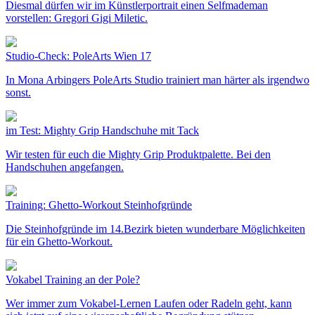
Diesmal dürfen wir im Künstlerportrait einen Selfmademan
vorstellen: Gregori Gigi Miletic.
Studio-Check: PoleArts Wien 17
In Mona Arbingers PoleArts Studio trainiert man härter als irgendwo
sonst.
im Test: Mighty Grip Handschuhe mit Tack
Wir testen für euch die Mighty Grip Produktpalette. Bei den
Handschuhen angefangen.
Training: Ghetto-Workout Steinhofgründe
Die Steinhofgründe im 14.Bezirk bieten wunderbare Möglichkeiten
für ein Ghetto-Workout.
Vokabel Training an der Pole?
Wer immer zum Vokabel-Lernen Laufen oder Radeln geht, kann