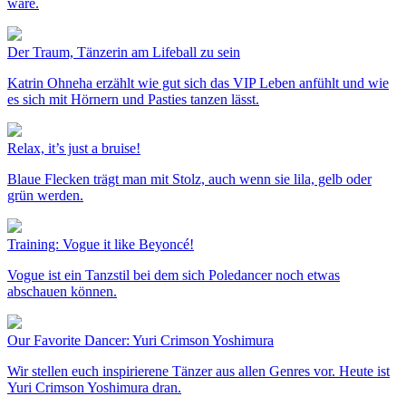
wäre.
Der Traum, Tänzerin am Lifeball zu sein
Katrin Ohneha erzählt wie gut sich das VIP Leben anfühlt und wie
es sich mit Hörnern und Pasties tanzen lässt.
Relax, it’s just a bruise!
Blaue Flecken trägt man mit Stolz, auch wenn sie lila, gelb oder
grün werden.
Training: Vogue it like Beyoncé!
Vogue ist ein Tanzstil bei dem sich Poledancer noch etwas
abschauen können.
Our Favorite Dancer: Yuri Crimson Yoshimura
Wir stellen euch inspirierene Tänzer aus allen Genres vor. Heute ist
Yuri Crimson Yoshimura dran.