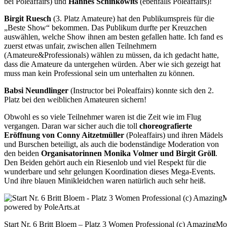
bei Poleaffairs) und
Hannes Schinkowits
(ebenfalls Poleaffairs)!
Birgit Ruesch
(3. Platz Amateure) hat den Publikumspreis für die
„Beste Show“ bekommen. Das Publikum durfte per Kreuzchen
auswählen, welche Show ihnen am besten gefallen hatte. Ich fand es
zuerst etwas unfair, zwischen allen Teilnehmern
(Amateure&Professionals) wählen zu müssen, da ich gedacht hatte,
dass die Amateure da untergehen würden. Aber wie sich gezeigt hat
muss man kein Professional sein um unterhalten zu können.
Babsi Neundlinger
(Instructor bei Poleaffairs) konnte sich den 2.
Platz bei den weiblichen Amateuren sichern!
Obwohl es so viele Teilnehmer waren ist die Zeit wie im Flug
vergangen. Daran war sicher auch die toll
choreografierte
Eröffnung von Conny Aitzetmüller
(Poleaffairs) und ihren Mädels
und Burschen beteiligt, als auch die bodenständige Moderation von
den beiden
Organisatorinnen Monika Volmer und Birgit Gröll
.
Den Beiden gehört auch ein Riesenlob und viel Respekt für die
wunderbare und sehr gelungen Koordination dieses Mega-Events.
Und ihre blauen Minikleidchen waren natürlich auch sehr heiß.
Start Nr. 6 Britt Bloem – Platz 3 Women Professional (c) AmazingMo