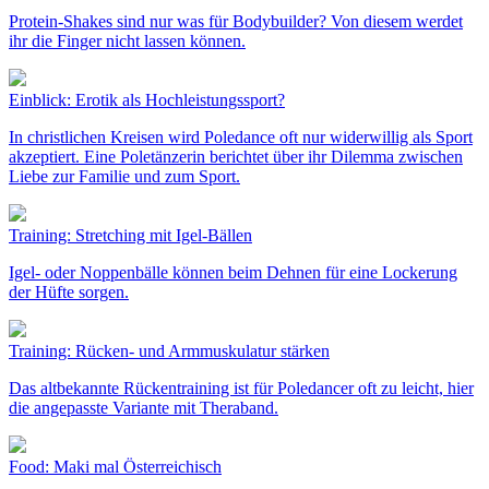
Protein-Shakes sind nur was für Bodybuilder? Von diesem werdet
ihr die Finger nicht lassen können.
Einblick: Erotik als Hochleistungssport?
In christlichen Kreisen wird Poledance oft nur widerwillig als Sport
akzeptiert. Eine Poletänzerin berichtet über ihr Dilemma zwischen
Liebe zur Familie und zum Sport.
Training: Stretching mit Igel-Bällen
Igel- oder Noppenbälle können beim Dehnen für eine Lockerung
der Hüfte sorgen.
Training: Rücken- und Armmuskulatur stärken
Das altbekannte Rückentraining ist für Poledancer oft zu leicht, hier
die angepasste Variante mit Theraband.
Food: Maki mal Österreichisch