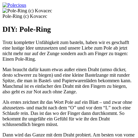
Pole-Ring (c) Kovacec
DIY: Pole-Ring
Trotz kompletter Unfähigkeit zum basteln, haben wir es geschafft
eine lustige Idee umzusetzen und unsere Liebe zum Pole ab jetzt
nicht mehr nur auf der Zunge sondern auch am Finger zu tragen:
Einen Pole-Ring.
Man braucht dafür kaum etwas außer einen Draht (umso dicker,
desto schwerer zu biegen) und eine kleine Bastelzange mit runder
Spitze, die man in Bastel- und Papierwarenläden bekommen kann.
Manchmal ist es einfacher den Draht mit den Fingern zu biegen,
also geht es zur Not auch ohne Zange.
Als erstes zeichnet ihr das Wort Pole auf ein Blatt – und zwar ohne
abzusetzen- und macht nach dem “O” und vor dem “L” noch eine
Schlaufe rein. Das ist das wo der Finger dann durchkommt. So
bekommt ihr ungefähr ein Gefühl für wie ihr den Draht
schlussendlich biegen müsst.
Dann wird das Ganze mit dem Draht probiert. Am besten von vorne